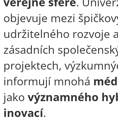
veřejné sféře
. Univer
objevuje mezi špičkový
udržitelného rozvoje a
zásadních společenský
projektech, výzkumných
informují mnohá
méd
jako
významného hyba
inovací
.