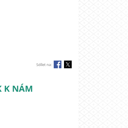
Sdílet na:
K K NÁM