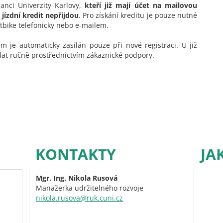
anci Univerzity Karlovy,
kteří již mají účet na mailovou
jízdní kredit nepřijdou
. Pro získání kreditu je pouze nutné
bike telefonicky nebo e-mailem.
 je automaticky zasílán pouze při nové registraci. U již
slat ručně prostřednictvím zákaznické podpory.
KONTAKTY
JA
Mgr. Ing. Nikola Rusová
Manažerka udržitelného rozvoje
nikola.rusova@ruk.cuni.cz