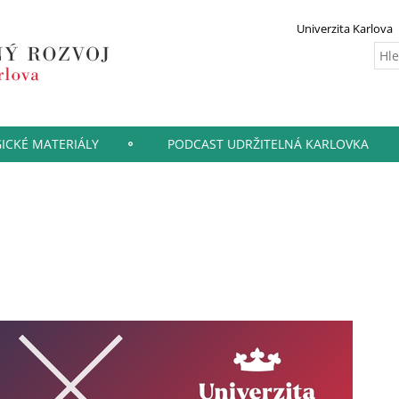
Univerzita Karlova
ICKÉ MATERIÁLY
PODCAST UDRŽITELNÁ KARLOVKA