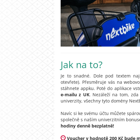
Jak na to?
Je to snadné. Dole pod textem na
otevřete). Přesměruje vás na webovo
stáhnete appku. Poté do aplikace vst
e-mailu z UK
. Nezáleží na tom, zda 
univerzity, všechny tyto domény Next
Navíc si ke svému účtu můžete spáro
společně s naším univerzitním bonuse
hodiny denně bezplatně!
Voucher v hodnotě 200 Kč bude mož