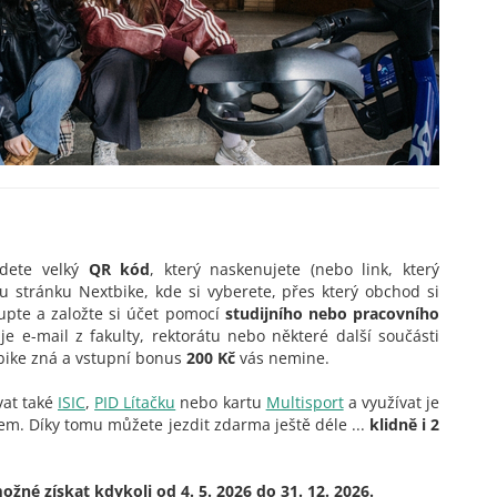
jdete velký
QR kód
, který naskenujete (nebo link, který
u stránku Nextbike, kde si vyberete, přes který obchod si
upte a založte si účet pomocí
studijního nebo pracovního
je e-mail z fakulty, rektorátu nebo některé další součásti
bike zná a vstupní bonus
200 Kč
vás nemine.
vat také
ISIC
,
PID Lítačku
nebo kartu
Multisport
a využívat je
m. Díky tomu můžete jezdit zdarma ještě déle ...
klidně i 2
né získat kdykoli od 4. 5. 2026 do 31. 12. 2026.