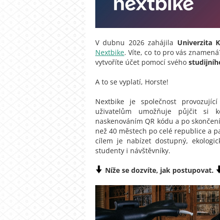
V dubnu 2026 zahájila
Univerzita 
Nextbike
. Víte, co to pro vás znamen
vytvoříte účet pomocí svého
studijníh
A to se vyplatí, Horste!
Nextbike je společnost provozujíc
uživatelům umožňuje půjčit si ko
naskenováním QR kódu a po skončení jí
než 40 městech po celé republice a pa
cílem je nabízet dostupný, ekologi
studenty i návštěvníky.
Níže se dozvíte, jak postupovat.