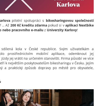
Karlova
pilotní spolupráci s
bikesharingovou společností
á? … Až
200 Kč kreditu zdarma
pokud si v
aplikaci Nextbike
o nebo pracovního e-mailu
z
Univerzity Karlovy
!
í sdílená kola v České republice. Svým uživatelkám a
lo prostřednictvím mobilní aplikace, odemknout jej
zdy jej vrátit na určeném stanovišti. Firma působí ve více
tří k největším poskytovatelům bikesharingu v Česku. Jejím
cký a praktický způsob dopravy po městě pro obyvatele,